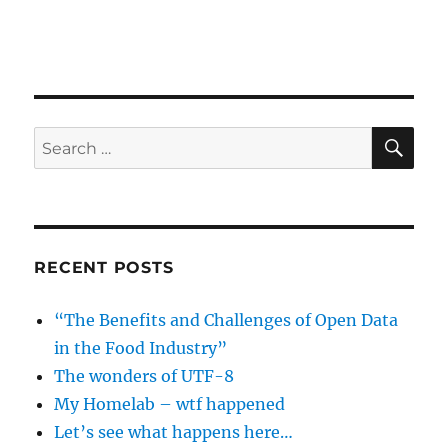
SE
Search
for:
RECENT POSTS
“The Benefits and Challenges of Open Data
in the Food Industry”
The wonders of UTF-8
My Homelab – wtf happened
Let’s see what happens here…